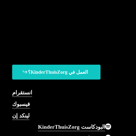
العمل في KinderThuisZorg؟
يمكنك القدوم إلينا للحصول
على كل ما يمكن تخيله من
انستقرام
الرعاية التمريضية للأطفال.
فيسبوك
لينكد إن
البودكاست KinderThuisZorg