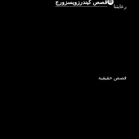
قصص كيندرزويسزورج
رعايتنا
قصص حقيقية