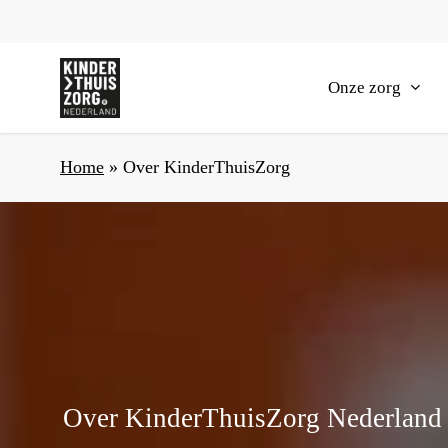
Skip
to
main
Onze zorg
content
Home
»
Over KinderThuisZorg
Over KinderThuisZorg Nederland