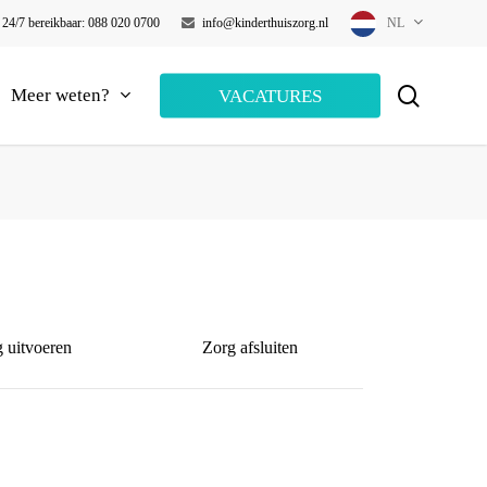
24/7 bereikbaar: 088 020 0700
info@kinderthuiszorg.nl
NL
search
Meer weten?
VACATURES
 uitvoeren
Zorg afsluiten