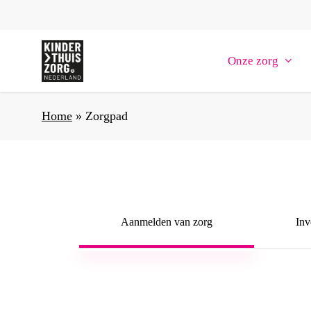
Skip
to
main
Onze zorg
content
Home
»
Zorgpad
Aanmelden van zorg
Inv