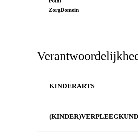
Point
ZorgDomein
Verantwoordelijkhe
KINDERARTS
Delen van het medische beleid
(dia
benodigde zorginzet)
Klik hier.
(KINDER)VERPLEEGKUND
Recepten voorschrijven en doorstur
leverancier van (genees)middelen/m
Schrijven van de kinderverpleegku