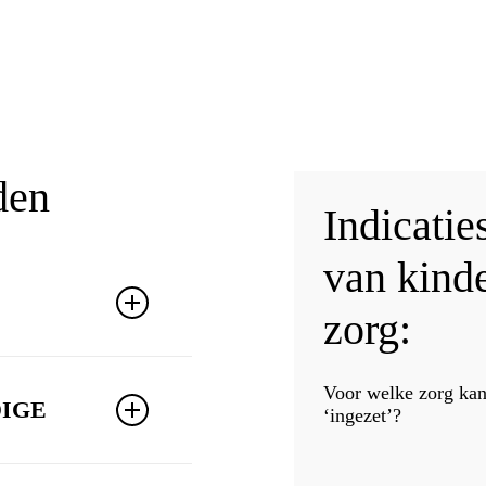
den
Indicatie
van kind
zorg:
gnose, zorgvraag,
Voor welke zorg kan
IGE
‘ingezet’?
en naar de
aterialen
ndige