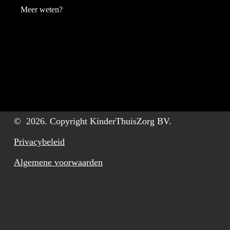
Meer weten?
©
2026
. Copyright KinderThuisZorg BV.
Privacybeleid
Algemene voorwaarden