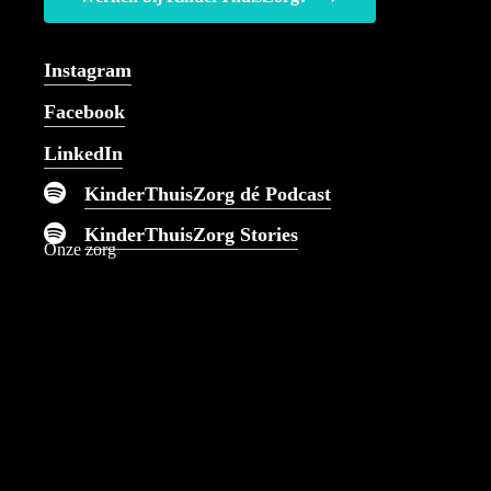
Bij ons kun je terecht voor
alle denkbare
Instagram
kinderverpleegkundige zorg.
Facebook
LinkedIn
KinderThuisZorg dé Podcast
KinderThuisZorg Stories
Onze zorg