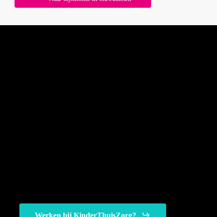
Werken bij KinderThuisZorg?