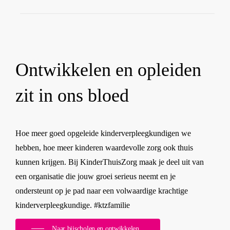
kunt concentreren op je ontwikkeling.
Bij KinderThuisZorg Nederland
investeren wij graag in onze toekomstige
kinderverpleegkundigen. Daarom nemen
Ontwikkelen en opleiden
wij de kosten van jouw opleiding voor
onze rekening.
zit in ons bloed
Voor wat hoort wat, maar
dan heb je ook wat!
Hoe meer goed opgeleide kinderverpleegkundigen we
hebben, hoe meer kinderen waardevolle zorg ook thuis
kunnen krijgen. Bij KinderThuisZorg maak je deel uit van
een organisatie die jouw groei serieus neemt en je
ondersteunt op je pad naar een volwaardige krachtige
kinderverpleegkundige. #ktzfamilie
Naar bijscholen en ontwikkelen