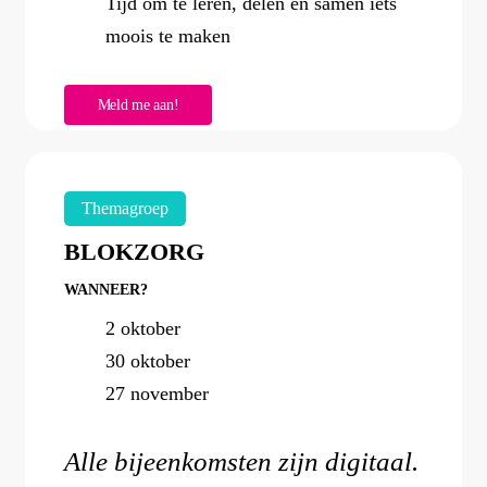
Tijd om te leren, delen en samen iets
moois te maken
M
e
l
d
m
e
a
a
n
!
Themagroep
BLOKZORG
WANNEER?
2 oktober
30 oktober
27 november
Alle bijeenkomsten zijn digitaal.