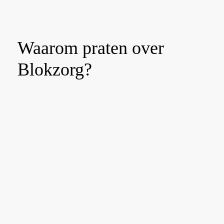
Waarom praten over
Blokzorg?
In de tweede helft van het jaar staat het thema blokzorg
centraal.
Blokzorg betekent dat een kinderverpleegkundige
gedurende een vast dagdeel of meerdere aaneengesloten
uren bij je thuis is om zorg en ondersteuning te bieden.
Deze vorm van zorg kan veel invloed hebben op het
dagelijks leven van kinderen, jongeren en hun
ouders/verzorgers. Het vraagt om afstemming in het gezin,
op school en in werk of vrije tijd.