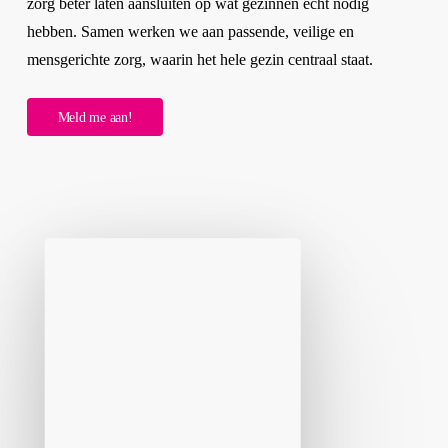
zorg beter laten aansluiten op wat gezinnen echt nodig
hebben. Samen werken we aan passende, veilige en
mensgerichte zorg, waarin het hele gezin centraal staat.
M
e
l
d
m
e
a
a
n
!