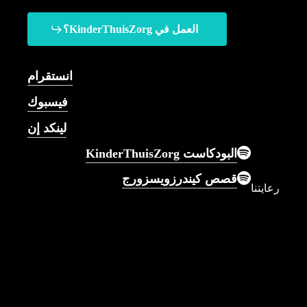
العمل في KinderThuisZorg؟
يمكنك القدوم إلينا للحصول
على كل ما يمكن تخيله من
انستقرام
الرعاية التمريضية للأطفال.
فيسبوك
لينكد إن
البودكاست KinderThuisZorg
قصص كيندرزويسزورج
رعايتنا