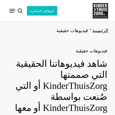
خطي
قائمة الطعام
لى
الوظائف الشاغرة
البحث
لمحتوى
لرئيسي
الرئيسية
"
فيديوهات حقيقية
فيديوهات حقيقية
شاهد فيديوهاتنا الحقيقية
التي صممتها
KinderThuisZorg أو التي
صُنعت بواسطة
KinderThuisZorg أو معها