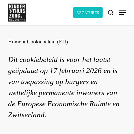
Skip
Menu
to
VACATURES
search
main
content
Home
»
Cookiebeleid (EU)
Dit cookiebeleid is voor het laatst
geüpdatet op 17 februari 2026 en is
van toepassing op burgers en
wettelijke permanente inwoners van
de Europese Economische Ruimte en
Zwitserland.