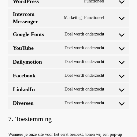
WordPress
to
Functioneel
Consent
service
Intercom
to
Marketing, Functioneel
google-
Messenger
Consent
service
recaptcha
to
wordpress
Google Fonts
Doel wordt onderzocht
Consent
service
YouTube
to
Doel wordt onderzocht
intercom-
Consent
service
messenger
Dailymotion
to
Doel wordt onderzocht
google-
Consent
service
Facebook
fonts
to
Doel wordt onderzocht
youtube
Consent
service
LinkedIn
to
Doel wordt onderzocht
dailymotion
Consent
service
Diversen
to
Doel wordt onderzocht
facebook
Consent
service
to
7. Toestemming
linkedin
service
Wanneer je onze site voor het eerst bezoekt, tonen wij een pop-up
diversen