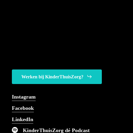
Werken bij KinderThuisZorg?
Bij ons kun je terecht voor
alle denkbare
Instagram
kinderverpleegkundige zorg.
Facebook
LinkedIn
KinderThuisZorg dé Podcast