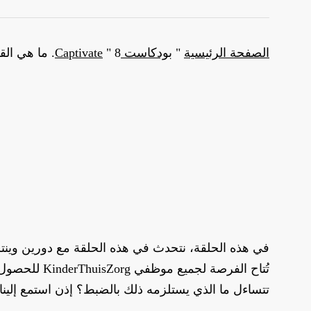
الصفحة الرئيسية
"
بودكاست Captivate
8. ما هي القيمة المضافة لـ Insights في مجال الرعاية الصحية وكيف تقوم KinderThuisZorg بنشرها؟
"
في هذه الحلقة، نتحدث في هذه الحلقة مع دورين وينترز
تتساءل ما الذي يستلزمه ذلك بالضبط؟ إذن استمع إلينا!