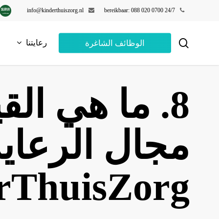
خطي
info@kinderthuiszorg.nl
24/7 bereikbaar: 088 020 0700
لى
لمحتوى
البحث
رعايتنا
الوظائف الشاغرة
لرئيسي
8. ما هي ال
مجال الرعاي
erThuisZorg