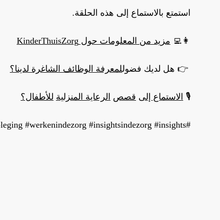
استمتع بالاستماع إلى هذه الحلقة.
👩‍💻
مزيد من المعلومات حول KinderThuisZorg
👉 هل لديك فضول
لمعرفة الوظائف الشاغرة لدينا؟
🎙
الاستماع إلى
قصص
الرعاية المنزلية
للأطفال؟
#kinderthuiszorg #kinderverpleegkundige #verpleegkundige #kindzorg #wijkverpleging #werkenindezorg #insightsindezorg #insights