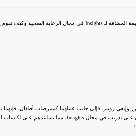
 وإيفي روتيز. فإلى جانب عملهما كممرضات أطفال، فإنهما يؤدي
تُتاح الفرصة لجميع موظفي KinderThuisZorg للحصول على تدري