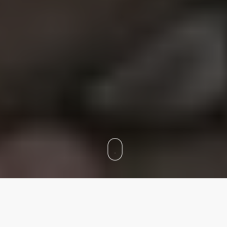
Home
»
Van een gezin met één naar vier kinderen